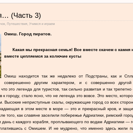
я… (Часть 3)
чок
,
Путешествия
,
Учимся и играем
Омиш. Город пиратов.
Какая мы прекрасная семья! Все вместе скачем с камня 
вместе цепляемся за колючие кусты
Омиш находится так же недалеко от Подстраны, как и Спли
соверешенно другим характером, и с совершенно другой
 что это легенда для туристов, так сильно развитая и так трепет
 к городу, стало ясно, что не легенда это вовсе. Это место, котор
м. Высокие неприступные скалы, окружающие город со всех сторо
падающая в этом месте в море — это и прекрасный кров, и защи
сле того, как славяне заселили побережье Адриатики, римский гор
 дань с каждого корабля, проплывающего по водам Адриатики — го
сплатившись с Омишем. И не мудрено, что именно здесь жили п