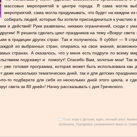
массовых мероприятий в центре города. Я сама могла выб
мероприятий, сама могла придумывать, что будет на каждом из 
собирать людей, которые бы хотели присоединиться к участию 
ии и действий! Руки развязаны, никаких ограничений, сходи с ума
другим! Я решила сделать цикл праздников на тему «Вокруг света 
ьми в традиции других стран. Так и получилось: 9 суббот — 9 стр
аждой из выбранных стран, опираясь на свои знания, возможнос
самых странах. А оказалось, что у меня есть подруги по всему ми
ольствием подскажут и помогут! Спасибо Вам, золотые мои! Так во
— уже готовая программа, которая может быть использована как д
т даже нескольких тематических дней, так и для детских праздник
что-то подберете для себя из нескольких дней этого цикла, и сд
руг света за 80 дней»! Начну рассказывать с дня Греческого.
Тэги:
игры с детьми
,
идеи
,
личный опыт
,
мален
ребенком
,
Праздники
,
развиваемся вместе
,
Семе