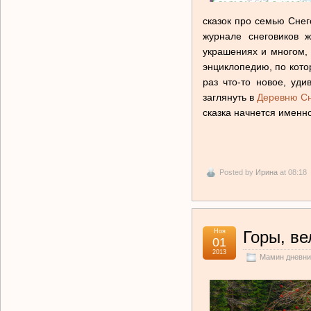
сказок про семью Снег
журнале снеговиков ж
украшениях и многом, 
энциклопедию, по кото
раз что-то новое, уд
заглянуть в
Деревню Сн
сказка начнется именн
Posted by
Ирина
at 08:18
Ноя
Горы, ве
01
2013
Мамин дневни