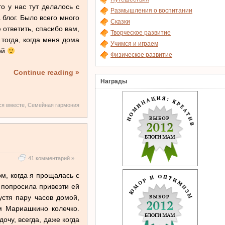
о у нас тут делалось с
Размышления о воспитании
 блог. Было всего много
Сказки
ответить, спасибо вам,
Творческое развитие
 тогда, когда меня дома
Учимся и играем
ей
Физическое развитие
Continue reading »
Награды
ся вместе
,
Семейная гармония
41 комментарий »
ом, когда я прощалась с
 попросила привезти ей
устя пару часов домой,
ам Мариашкино колечко.
очу, всегда, даже когда