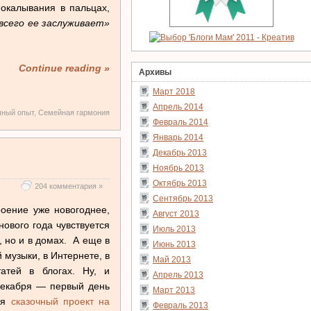
покалывания в пальцах,
всего ее заслуживает»
Continue reading »
Архивы
Март 2018
Апрель 2014
чный опыт
,
Семейная гармония
Февраль 2014
Январь 2014
Декабрь 2013
Ноябрь 2013
Октябрь 2013
204 комментария »
Сентябрь 2013
роение уже новогоднее,
Август 2013
ового года чувствуется
Июль 2013
, но и в домах. А еще в
Июнь 2013
 музыки, в Интернете, в
Май 2013
татей в блогах. Ну, и
Апрель 2013
декабря — первый день
Март 2013
тся
сказочный проект на
Февраль 2013