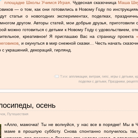
площадке Школы Учимся Играя
. Чудесная сказочница
Маша Шк
овиков — о том, как они готовились в Новому Году по инструкциям
дут статьи о новогодних экспериментах, поделках, праздничн
многом другом. Авторы статей, мои добрые друзья, приготовили
рой можно готовиться с детьми к Новому Году с удовольствием, от
ивительное, креативное! Я приглашаю Вас на страницу проекта
еговиков
, и окунуться в мир снежной сказки… Честь начать сказоч
о с украшений, декораций, гирлянд.
Тэги:
аппликации
,
витраж
,
гипс
,
игры с детьми
,
и
поделки с детьми
,
Праздники
,
рецепт
лосипеды, осень
чок
,
Путешествия
«Алло, мамочка! Ты не волнуйся, у нас все в порядке! Мы в 
маме в прошлую субботу. Снова спонтанно получилось так,
написать про поездку в Дрезден две недели назад, в следую