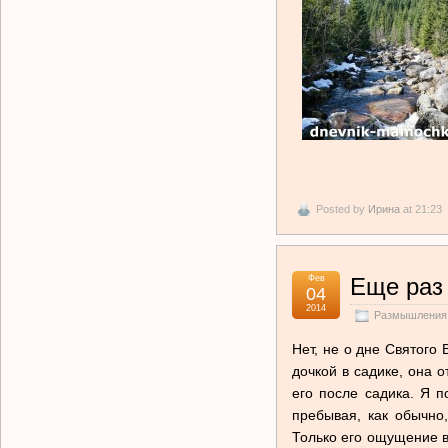
Posted by
Ирина
at 21:23
Фев
Еще раз
04
2014
Размышления 
Нет, не о дне Святого
дочкой в садике, она 
его после садика. Я п
пребывая, как обычно
Только его ощущение в 