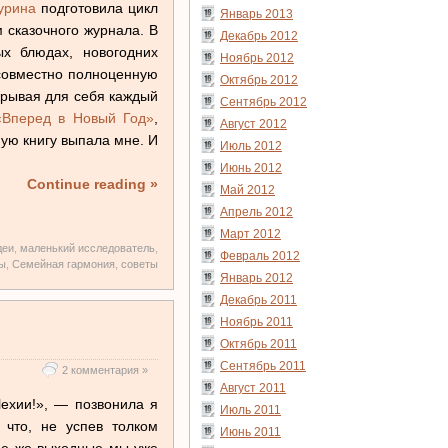
урина
подготовила цикл
Январь 2013
 сказочного журнала. В
Декабрь 2012
ых блюдах, новогодних
Ноябрь 2012
 совместно полноценную
Октябрь 2012
крывая для себя каждый
Сентябрь 2012
«Вперед в Новый Год»
,
Август 2012
ную книгу выпала мне. И
Июль 2012
Июнь 2012
Continue reading »
Май 2012
Апрель 2012
Март 2012
деи
,
маленький исследователь
,
Февраль 2012
ы
,
Семейная гармония
,
советы
Январь 2012
Декабрь 2011
Ноябрь 2011
Октябрь 2011
Сентябрь 2011
2 комментария »
Август 2011
Чехии!», — позвонила я
Июль 2011
 что, не успев толком
Июнь 2011
щие же выходные мы уже