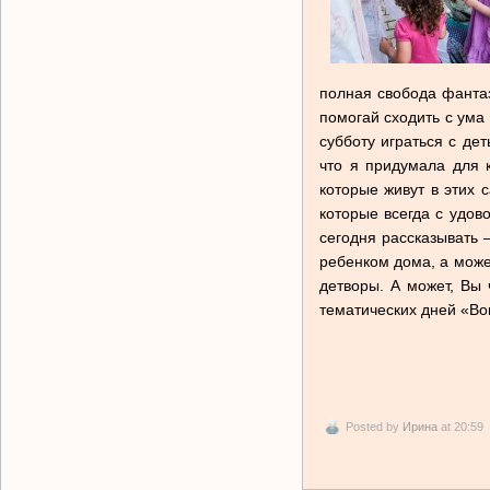
полная свобода фантаз
помогай сходить с ума 
субботу играться с дет
что я придумала для к
которые живут в этих 
которые всегда с удов
сегодня рассказывать 
ребенком дома, а може
детворы. А может, Вы 
тематических дней «Вок
Posted by
Ирина
at 20:59