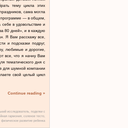
рать тему цикла этих
праздников, сама могла
в программе — в общем,
 себе в удовольствие и
за 80 дней», и в каждую
ан. Я Вам расскажу все,
ти и подсказки подруг,
ру, любимые и дорогие,
т все, что я начну Вам
ля тематического дня с
ов для шумной компании
елаете свой целый цикл
Continue reading »
ький исследователь
,
поделки с
йная гармония
,
соленое тесто
,
физическое развитие ребенка