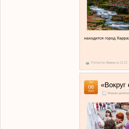
находится город Харра
Posted by
Ирина
at 22:23
Окт
«Вокруг 
06
2013
Мамин дневни