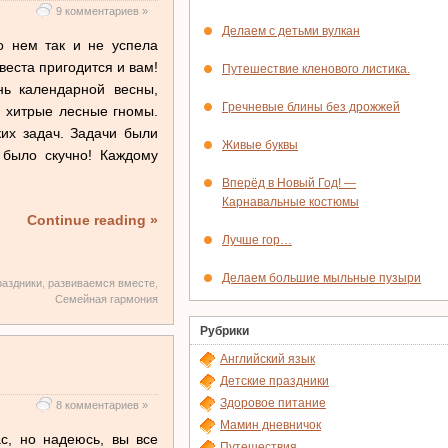
9 комментариев »
Делаем с детьми вулкан
о нем так и не успела
веста пригодится и вам!
Путешествие кленового листика.
ь календарной весны,
Гречневые блины без дрожжей
и хитрые лесные гномы.
их задач. Задачи были
Живые буквы
 было скучно! Каждому
Вперёд в Новый Год! —
Карнавальные костюмы
Continue reading »
Лучше гор…
Делаем большие мыльные пузыри
аздники
,
развиваемся вместе
,
Семейная гармония
Рубрики
Английский язык
Детские праздники
Здоровое питание
8 комментариев »
Мамин дневничок
с, но надеюсь, вы все
Путешествия