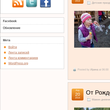
2014
Детские празд
Facebook
Обновление
Мета
Войти
Лента записей
Лента комментариев
WordPress.org
Posted by
Ирина
at 06:00
Апр
От Рожд
20
2014
Мамин дневни