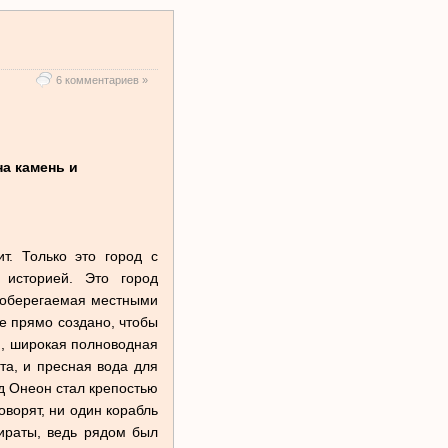
6 комментариев »
на камень и
т. Только это город с
 историей. Это город
но оберегаемая местными
ое прямо создано, чтобы
н, широкая полноводная
та, и пресная вода для
од Онеон стал крепостью
ворят, ни один корабль
ираты, ведь рядом был