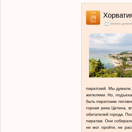
Сен
Хорвати
29
2013
Мамин дневни
пиратский. Мы думали,
жителями. Но, подъехав
быть пиратским логово
горная река Цетина, в
обитателей города. По
пиратам. Они собирали
не мог пройти, не ра