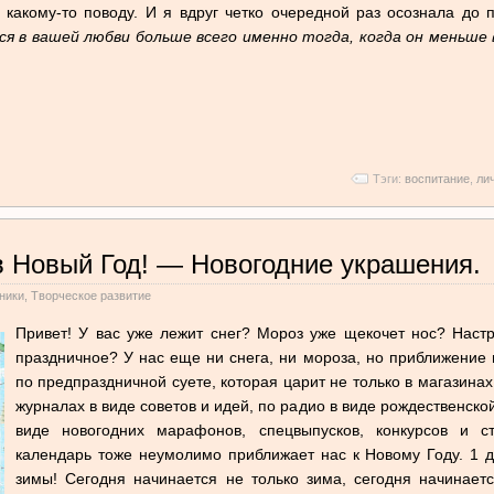
какому-то поводу. И я вдруг четко очередной раз осознала до 
я в вашей любви больше всего именно тогда, когда он меньше 
Тэги:
воспитание
,
ли
в Новый Год! — Новогодние украшения.
ники
,
Творческое развитие
Привет! У вас уже лежит снег? Мороз уже щекочет нос? Наст
праздничное? У нас еще ни снега, ни мороза, но приближение н
по предпраздничной суете, которая царит не только в магазинах
журналах в виде советов и идей, по радио в виде рождественской
виде новогодних марафонов, спецвыпусков, конкурсов и с
календарь тоже неумолимо приближает нас к Новому Году. 1 
зимы! Сегодня начинается не только зима, сегодня начинае