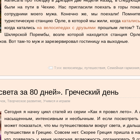
были на пути в Чехию. Нас пригласили поехать в горы пока
сотрудники моего мужа. Конечно же, мы поехали! Помните
туристическую станцию Орле, в которой мы жили, когда
каталис
когда катались
на велосипедах с друзьями
прошлым летом? Так
Шклярской Порембы, возле которой находится станция Орл
хов. Вот там-то муж и зарезервировал гостиницу на выходные.
Тэги:
велосипеды
,
путешествия
,
Семейная гармония
света за 80 дней». Греческий день
чок
,
Творческое развитие
,
Учимся и играем
Сегодня я начну цикл статей из серии «Как я провел лето». А 
насыщенным, интенсивным и необычным. И если посмотреть н
может показаться, что мы путешествовали вокруг света, и даль
путешествии в Грецию. Совсем нет. Скорее Греция пришла в на
что появилась у меня чудесная возможность организовать 9 о