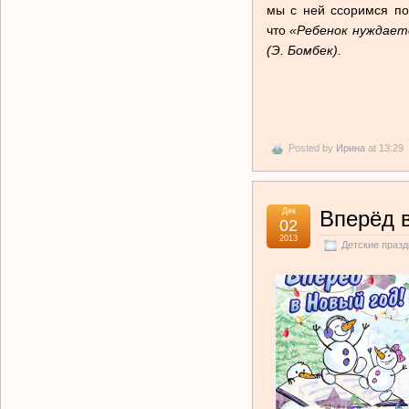
мы с ней ссоримся по 
что
«Ребенок нуждаетс
(Э. Бомбек).
Posted by
Ирина
at 13:29
Дек
Вперёд 
02
2013
Детские празд