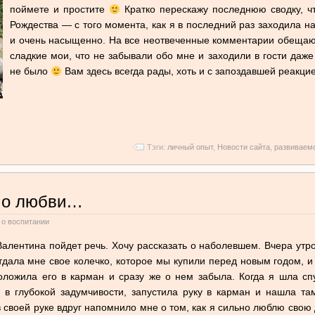
поймете и простите
Кратко перескажу последнюю сводку, чт
Рождества — с того момента, как я в последний раз заходила на
и очень насыщенно. На все неотвеченные комментарии обещаю 
сладкие мои, что не забывали обо мне и заходили в гости даже
не было
Вам здесь всегда рады, хоть и с запоздавшей реакци
Тэги:
личный опыт
,
Новости сайта
,
развиваем
 о любви…
о воспитании
 Валентина пойдет речь. Хочу рассказать о наболевшем. Вчера утр
отдала мне свое колечко, которое мы купили перед новым годом, и
оложила его в карман и сразу же о нем забыла. Когда я шла сп
, в глубокой задумчивости, запустила руку в карман и нашла т
своей руке вдруг напомнило мне о том, как я сильно люблю свою д