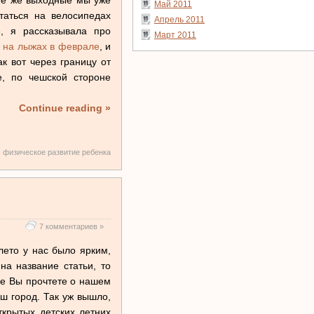
Май 2011
таться на велосипедах
Апрель 2011
, я рассказывала про
Март 2011
ь на лыжах в феврале
, и
 вот через границу от
е, по чешской стороне
Continue reading »
,
физическое развитие ребенка
7 комментариев »
лето у нас было ярким,
а название статьи, то
ше Вы прочтете о нашем
ш город. Так уж вышло,
ткрытых детских летних