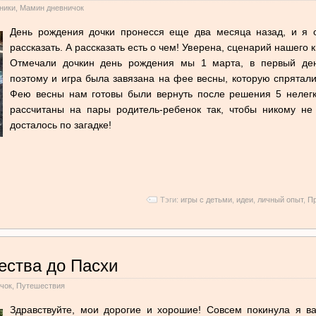
ники
,
Мамин дневничок
День рождения дочки пронесся еще два месяца назад, и я 
рассказать. А рассказать есть о чем! Уверена, сценарий нашего к
Отмечали дочкин день рождения мы 1 марта, в первый ден
поэтому и игра была завязана на фее весны, которую спрятал
Фею весны нам готовы были вернуть после решения 5 нелегк
рассчитаны на пары родитель-ребенок так, чтобы никому не
досталось по загадке!
Тэги:
игры с детьми
,
идеи
,
личный опыт
,
Пр
ества до Пасхи
чок
,
Путешествия
Здравствуйте, мои дорогие и хорошие! Совсем покинула я ва