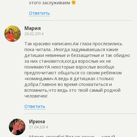
этого заслуживаем
Ответить
Мария
26.02.2014
Так красиво написано.Аж глаза прослезились
пока читала…Иногда задумываешься какие
детишки невинные и беззащитные и так обидно
за них становится,когда взрослые их не
понимают!А некоторые взрослые вообще
предпочитают общаться со своим ребёнком
«командами».А ведь в детишках столько
добра.Главное во время спохватиться и
вспомнить,что ведь это твой самый родной
человечек!
Ответить
Ирина
21.04.2014
Мария, спасибо! Вот уж точно — самый