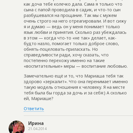
как доча тебе колечко дала. Сама я только что
сына с папой проводила в садик, и что-то сын
разбушевался на прощание. Так мы с мужем
очень строго на него отреагировали. И вот сижу
я и думаю — ведь он у меня понимает только
язык любви и принятия. Сколько раз убеждалась
в этом — когда что-то «не так» делает, как-
будто назло, помогает только доброе слово,
обнять-поцеловать-приласкать. Но
справедливости ради, хочу сказать, что
постепенно перехожу именно на такие
«воспитательные» меры — воспитание любовью.
Замечательно ещё и то, что Мариаша тебя так
здорово «зеркалит». Что она перенимает именно
такую модель отношения к человеку. Я на месте
тебя была бы горда за дочь и за себя:) А сколько
ей, Мариаше?
Ответить
Ирина
21.04.2014