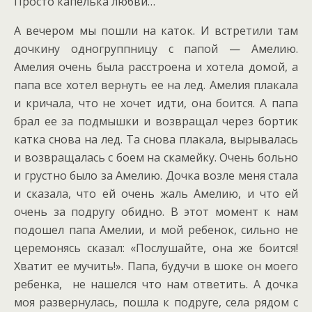
Просто капелька любви…
А вечером мы пошли на каток. И встретили там
дочкину одногруппницу с папой — Амелию.
Амелия очень была расстроена и хотела домой, а
папа все хотел вернуть ее на лед. Амелия плакала
и кричала, что не хочет идти, она боится. А папа
брал ее за подмышки и возвращал через бортик
катка снова на лед. Та снова плакала, вырывалась
и возвращалась с боем на скамейку. Очень больно
и грустно было за Амелию. Дочка возле меня стала
и сказала, что ей очень жаль Амелию, и что ей
очень за подругу обидно. В этот момент к нам
подошел папа Амелии, и мой ребенок, сильно не
церемонясь сказал: «Послушайте, она же боится!
Хватит ее мучить!». Папа, будучи в шоке он моего
ребенка, не нашелся что нам ответить. А дочка
моя развернулась, пошла к подруге, села рядом с