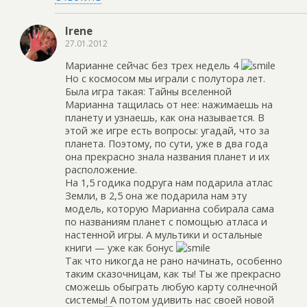
Irene
27.01.2012
Марианне сейчас без трех недель 4
Но с космосом мы играли с полутора лет.
Была игра такая: Тайны вселенной
Марианна тащилась от нее: нажимаешь на
планету и узнаешь, как она называется. В
этой же игре есть вопросы: угадай, что за
планета. Поэтому, по сути, уже в два года
она прекрасно знала названия планет и их
расположение.
На 1,5 годика подруга нам подарила атлас
Земли, в 2,5 она же подарила нам эту
модель, которую Марианна собирала сама
по названиям планет с помощью атласа и
настенной игры. А мультики и остальные
книги — уже как бонус
Так что никогда не рано начинать, особенно
таким сказочницам, как ты! Ты же прекрасно
сможешь обыграть любую карту солнечной
системы! А потом удивить нас своей новой