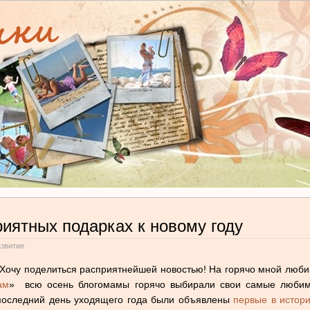
иятных подарках к новому году
азвитие
Хочу поделиться расприятнейшей новостью! На горячо мной люб
ам
» всю осень блогомамы горячо выбирали свои самые любимы
последний день уходящего года были объявлены
первые в истор