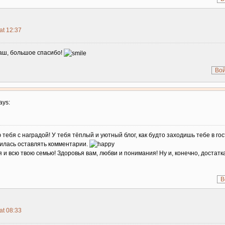
at 12:37
аш, большое спасибо!
Вой
ays:
тебя с наградой! У тебя тёплый и уютный блог, как будто заходишь тебе в гос
училась оставлять комментарии.
 и всю твою семью! Здоровья вам, любви и понимания! Ну и, конечно, достатк
В
at 08:33