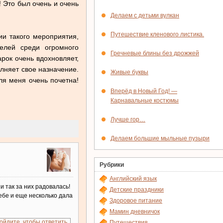
!! Это был очень и очень
Делаем с детьми вулкан
Путешествие кленового листика.
и такого мероприятия,
елей среди огромного
Гречневые блины без дрожжей
рок очень вдохновляет,
лняет свое назначение.
Живые буквы
ля меня очень почетна!
Вперёд в Новый Год! —
Карнавальные костюмы
Лучше гор…
Делаем большие мыльные пузыри
Рубрики
Английский язык
и так за них радовалась!
Детские праздники
тебе и еще несколько дала
Здоровое питание
Мамин дневничок
ойдите, чтобы ответить
Путешествия