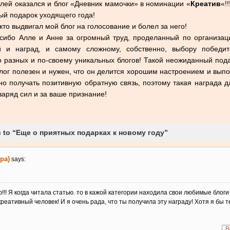
лей оказался и блог «Дневник мамочки» в номинации «
Креатив
«!
й подарок уходящего года!
то выдвигал мой блог на голосование и болел за него!
ибо Алле и Анне за огромный труд, проделанный по организаци
й и наград, и самому сложному, собственно, выбору победит
 разных и по-своему уникальных блогов! Такой неожиданный пода
лог полезен и нужен, что он делится хорошим настроением и выпо
о получать позитивную обратную связь, поэтому такая награда д
заряд сил и за ваше признание!
 to “Еще о приятных подарках к новому году”
ра)
says:
!! Я когда читала статью. то в кажой категории находила свои любимые блоги 
креативный человек! И я очень рада, что ты получила эту награду! Хотя я бы 
В