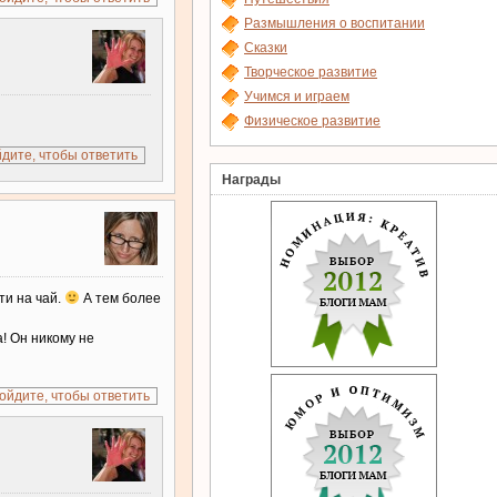
Размышления о воспитании
Сказки
Творческое развитие
Учимся и играем
Физическое развитие
дите, чтобы ответить
Награды
ти на чай.
А тем более
а! Он никому не
ойдите, чтобы ответить