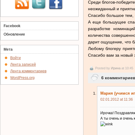
Среди блогов-победите
неожиданный и приятны
Спасибо большое тем, к
А еще большущее спас
Facebook
разработке номинаци
Обновление
количества совершенно
дарит ощущение, что б
Любому блогеру приятн
Мета
Спасибо вам за новый 
Войти
Лента записей
Posted by
Ирина
at 10:45
Лента комментариев
6 комментариев
WordPress.org
Мария (учимся иг
02.01.2012 at 11:36
Ирочка! Поздравляю!
А ты очень и очень 