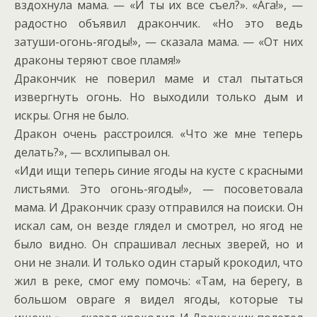
вздохнула мама. — «И ты их все съел?». «Ага!», —
радостно объявил дракончик. «Но это ведь
затуши-огонь-ягоды!», — сказала мама. — «От них
драконы теряют свое пламя!»
Дракончик не поверил маме и стал пытаться
извергнуть огонь. Но выходили только дым и
искры. Огня не было.
Дракон очень расстроился. «Что же мне теперь
делать?», — всхлипывал он.
«Иди ищи теперь синие ягоды на кусте с красными
листьями. Это огонь-ягоды!», — посоветовала
мама. И Дракончик сразу отправился на поиски. Он
искал сам, он везде глядел и смотрел, но ягод не
было видно. Он спрашивал лесных зверей, но и
они не знали. И только один старый крокодил, что
жил в реке, смог ему помочь: «Там, на берегу, в
большом овраге я видел ягоды, которые ты