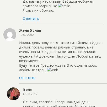
Да, пазлы у нас клевые! Бабушка любимая
прислала Мариашке
Я сама их обожаю.
Ответить
Женя Ясная
10.02.2012
Ирина, день получился таким китайским!)) Идея с
днями, посвященными разным странам, мне
очень нравится! Девочка-китаянка получилась
чудесная! А драконы! Настоящие! Любой китаец
позавидует.
Буду теперь Грецию ждать. Это одна из моих
любимых стран.
Ответить
Irene
10.02.2012
Женечка, спасибо! Теперь каждый день
дочка просит новый день какой-то страны.