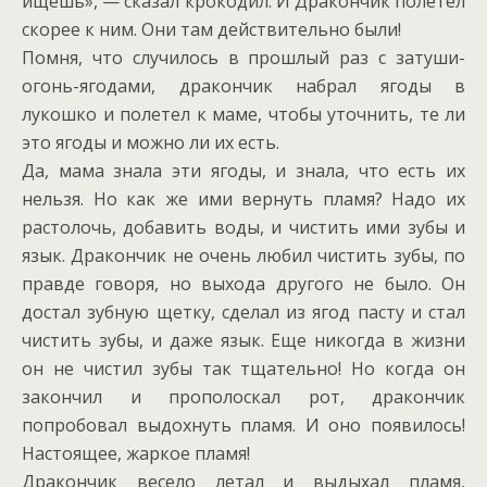
ищешь», — сказал крокодил. И Дракончик полетел
скорее к ним. Они там действительно были!
Помня, что случилось в прошлый раз с затуши-
огонь-ягодами, дракончик набрал ягоды в
лукошко и полетел к маме, чтобы уточнить, те ли
это ягоды и можно ли их есть.
Да, мама знала эти ягоды, и знала, что есть их
нельзя. Но как же ими вернуть пламя? Надо их
растолочь, добавить воды, и чистить ими зубы и
язык. Дракончик не очень любил чистить зубы, по
правде говоря, но выхода другого не было. Он
достал зубную щетку, сделал из ягод пасту и стал
чистить зубы, и даже язык. Еще никогда в жизни
он не чистил зубы так тщательно! Но когда он
закончил и прополоскал рот, дракончик
попробовал выдохнуть пламя. И оно появилось!
Настоящее, жаркое пламя!
Дракончик весело летал и выдыхал пламя,