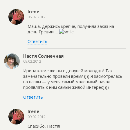
Irene
08.02.2012
Маша, держись крепче, получила заказ на
день Греции …
Ответить
Настя Солнечная
09.02.2012
Ирина какие же вы с дочуней молодцы! Так
замечательно провели время)))) Я засмотрелась
на пазлы — у меня самый маленький начал
проявлять к ним самый живой интерес))))
Ответить
Irene
09.02.2012
Спасибо, Настя!