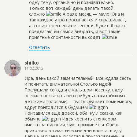
одну тему, органично и познавательно.
Только вот каждый день делать такой
сложно
А раз в месяц — мало. Она и
так каждое утро просыпается и спрашивает,
а что интересненькое сегодня будет. Я часто
предлагаю ей самой выбрать, и вот такие
приятные спонтанности выходят
Ответить
shilko
11.02.2012
Ира, день какой замечательный! Все ждала,сесть
и почитать внимательно! Столько идей!
Послушали сегодня с малышом песенку, вдруг
осенило поскачать чего-нибудь на китайском с
детскими голосами — пусть слушает помнемногу,
вдруг пригодится в будущем
Понравился еще дракон, оба, ну и сказка, как
обычно
Идея крепить степлером
вместо зашивания, чую, приживется. Очень
прикольно в тематические дни вплетать еду!
Лапша, и правда, простая в приготовлении.. Я