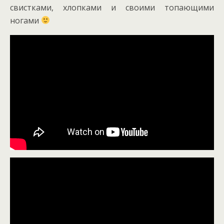
свистками, хлопками и своими топающими
ногами