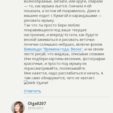
волнообразные, зигзаги, или круги, спирали
— то, как музыка льется. Сначала я ей
показала, а потом ей понравилось. Даже в
машине ездит с бумагой и карандашами —
рисовать музыку.
Так что ты просто бери люблю
понравившуюся под ваше текущее
настроение, и вперед! Кстати, как будете
весной заниматься и рисовать веточки-
почечки-солнышко-небушко, включи фоном
Вивальди "Времена года. Весна"
, и на своем
листе рисуй, что видишь, описывая словами.
Или подбери картины весенние, фотографии
красочные, и просто под музыку их
порассматривайте, поописывайте.
Мне кажется, надо расслабиться и начать. А
там само обнаружится, чего не хватает.
Удачи!
Ответить
Olga0207
29.03.2012