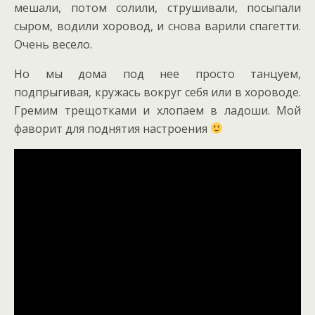
мешали, потом солили, струшивали, посыпали
сыром, водили хоровод, и снова варили спагетти.
Очень весело.
Но мы дома под нее просто танцуем,
подпрыгивая, кружась вокруг себя или в хороводе.
Гремим трещотками и хлопаем в ладоши. Мой
фаворит для поднятия настроения