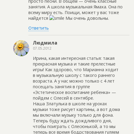
просто песни. В общем — очень классные
занятия. А школа музыкальная Ямаха. Она по
всему миру есть. Поищи, может у вас тоже
найдется
Мы очень довольны.
Ответить
Людмила
07.05.2012
Ирина, какая интересная статья: такая
прекрасная музыка и такие прелестные
игры! Как здорово, что Марианна ходит
в музыкальную школу с такого раннего
возраста. А у нас можно только с 4 лет
посещать занятия в группе
«Эстетическое воспитание ребенка» —
пойдем с Олесей в сентябре.
Наша Златулька в школе на уроках
музыки тоже рисует картины, а вот дома
мы включали музыку только для фона.
Теперь буду ждать дождливого дня,
чтобы поиграть с Олесюнькой, а то мы
теперь все время бодрствования гуляем