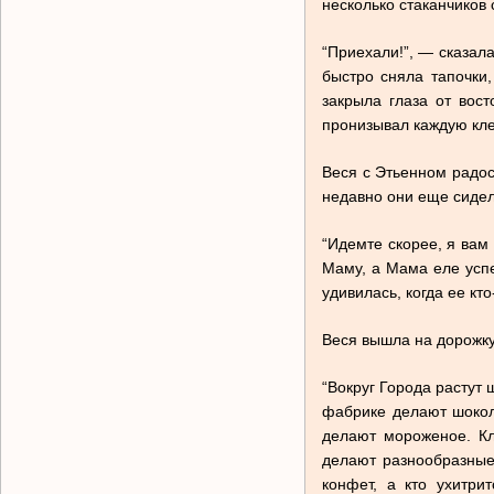
несколько стаканчиков 
“Приехали!”, — сказал
быстро сняла тапочки,
закрыла глаза от вос
пронизывал каждую кле
Веся с Этьенном радос
недавно они еще сидел
“Идемте скорее, я вам
Маму, а Мама еле успе
удивилась, когда ее кт
Веся вышла на дорожку
“Вокруг Города растут 
фабрике делают шокол
делают мороженое. Кл
делают разнообразные 
конфет, а кто ухитр