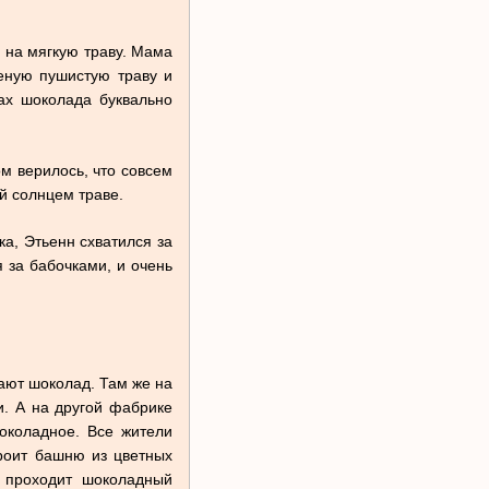
ь на мягкую траву. Мама
леную пушистую траву и
пах шоколада буквально
м верилось, что совсем
й солнцем траве.
ка, Этьенн схватился за
 за бабочками, и очень
лают шоколад. Там же на
. А на другой фабрике
околадное. Все жители
троит башню из цветных
е проходит шоколадный