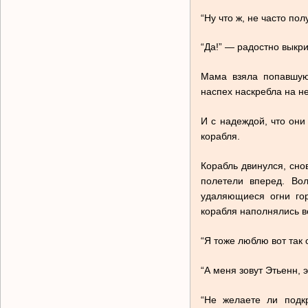
“Ну что ж, не часто п
“Да!” — радостно выкр
Мама взяла попавшуюс
наспех наскребла на не
И с надеждой, что они 
корабля.
Корабль двинулся, сно
полетели вперед. Во
удаляющиеся огни го
корабля наполнялись в
“Я тоже люблю вот так 
“А меня зовут Этьенн,
“Не желаете ли подк