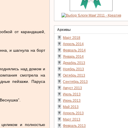
.
Архивы
робкой от карандашей,
Март 2018
Апрель 2014
енна, и шагнула на борт
Февраль 2014
Январь 2014
Декабрь 2013
 поднялись над домом и
Ноябрь 2013
 компания смотрела на
Октябрь 2013
одные пейзажи. Паруса
Сентябрь 2013
Август 2013
Июль 2013
 Веснушка”.
Июнь 2013
Май 2013
Апрель 2013
Март 2013
, целиком и полностью
Февраль 2013