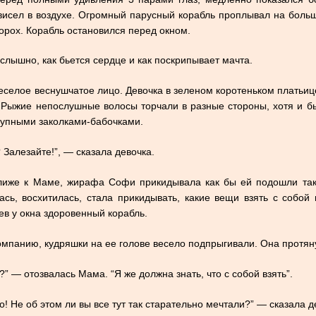
 висел в воздухе. Огромный парусный корабль проплывал на больш
рох. Корабль остановился перед окном.
слышно, как бьется сердце и как поскрипывает мачта.
еселое веснушчатое лицо. Девочка в зеленом коротеньком платьице
 Рыжие непослушные волосы торчали в разные стороны, хотя и бы
рупными заколками-бабочками.
? Залезайте!”, — сказала девочка.
лиже к Маме, жирафа Софи прикидывала как бы ей подошли так
сь, восхитилась, стала прикидывать, какие вещи взять с собой в
ев у окна здоровенный корабль.
мпанию, кудряшки на ее голове весело подпрыгивали. Она протянул
” — отозвалась Мама. “Я же должна знать, что с собой взять”.
о! Не об этом ли вы все тут так старательно мечтали?” — сказала д