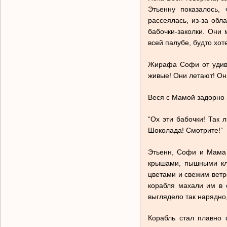
Этьенну показалось,
рассеялась, из-за об
бабочки-заколки. Они 
всей палубе, будто хот
Жирафа Софи от удивл
живые! Они летают! Он
Веся с Мамой задорно 
“Ох эти бабочки! Так 
Шоколада! Смотрите!”
Этьенн, Софи и Мама 
крышами, пышными кл
цветами и свежим ветр
корабля махали им в 
выглядело так нарядно,
Корабль стал плавно 