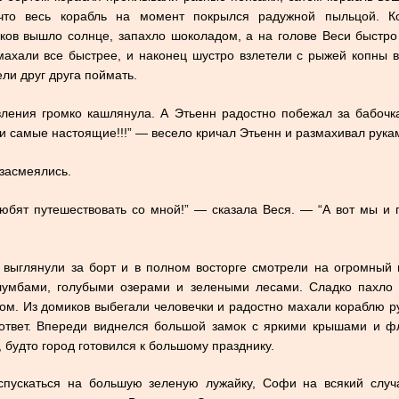
 что весь корабль на момент покрылся радужной пыльцой. К
лаков вышло солнце, запахло шоколадом, а на голове Веси быст
махали все быстрее, и наконец шустро взлетели с рыжей копны в
ели друг друга поймать.
ения громко кашлянула. А Этьенн радостно побежал за бабочк
и самые настоящие!!!” — весело кричал Этьенн и размахивал рука
засмеялись.
любят путешествовать со мной!” — сказала Веся. — “А вот мы и 
выглянули за борт и в полном восторге смотрели на огромный 
умбами, голубыми озерами и зелеными лесами. Сладко пахло 
ом. Из домиков выбегали человечки и радостно махали кораблю р
ответ. Впереди виднелся большой замок с яркими крышами и ф
 будто город готовился к большому празднику.
спускаться на большую зеленую лужайку, Софи на всякий случ