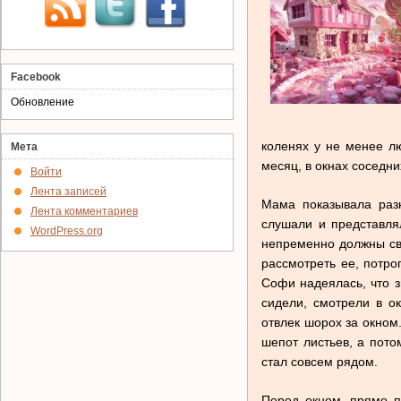
Facebook
Обновление
коленях у не менее л
Мета
месяц, в окнах соседни
Войти
Лента записей
Мама показывала разн
Лента комментариев
слушали и представля
WordPress.org
непременно должны све
рассмотреть ее, потро
Софи надеялась, что з
сидели, смотрели в о
отвлек шорох за окном
шепот листьев, а пото
стал совсем рядом.
Перед окном, прямо п