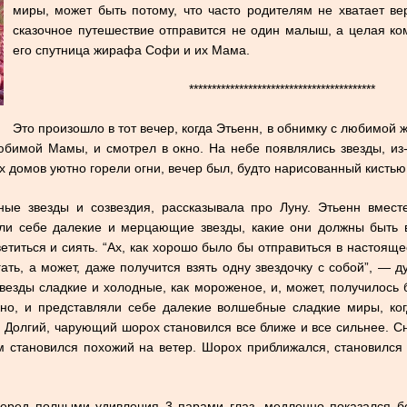
миры, может быть потому, что часто родителям не хватает ве
сказочное путешествие отправится не один малыш, а целая к
его спутница жирафа Софи и их Мама.
*****************************************
Это произошло в тот вечер, когда Этьенн, в обнимку с любимой
юбимой Мамы, и смотрел в окно. На небе появлялись звезды, из
х домов уютно горели огни, вечер был, будто нарисованный кистью
ые звезды и созвездия, рассказывала про Луну. Этьенн вмес
ли себе далекие и мерцающие звезды, какие они должны быть 
титься и сиять. “Ах, как хорошо было бы отправиться в настоящее
гать, а может, даже получится взять одну звездочку с собой”, — 
везды сладкие и холодные, как мороженое, и, может, получилось б
кно, и представляли себе далекие волшебные сладкие миры, ко
. Долгий, чарующий шорох становился все ближе и все сильнее. С
м становился похожий на ветер. Шорох приближался, становился 
еред полными удивления 3 парами глаз, медленно показался б