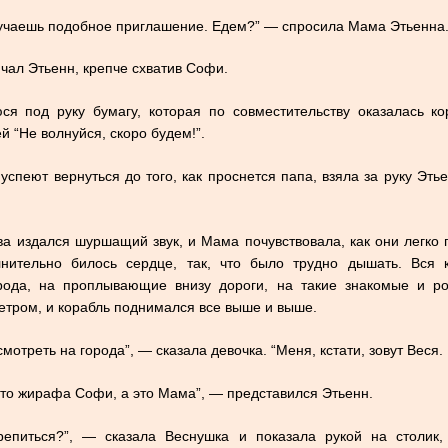
олучаешь подобное приглашение. Едем?” — спросила Мама Этьенна
ичал Этьенн, крепче схватив Софи.
я под руку бумагу, которая по совместительству оказалась ко
й “Не волнуйся, скоро будем!”.
успеют вернуться до того, как проснется папа, взяла за руку Эть
ва издался шуршащий звук, и Мама почувствовала, как они легко
лнительно билось сердце, так, что было трудно дышать. Вся
рода, на проплывающие внизу дороги, на такие знакомые и р
етром, и корабль поднимался все выше и выше.
смотреть на города”, — сказала девочка. “Меня, кстати, зовут Веся.
 это жирафа Софи, а это Мама”, — представился Этьенн.
репиться?”, — сказала Веснушка и показала рукой на столик