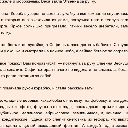
с желе и мороженым, Веся взяла Этьенна за ручку.
а она. Корабль уверенно сел на лужайку и вся компания спустилас
 в которых она выскочила из дома, погрузила ноги в теплую зе
торга. Яркое солнышко пригревало, птички весело щебетали, за
точку.
тно бегали по лужайке, а Софи пыталась догнать бабочек. С трудо
и у окошка и смотрели на ночное небо, а сейчас бегают по согрето
 все покажу! Вам понравится!” — потянула за руку Этьенна Веснуш
ла схватить Софи, которая ничего не видела и не слышала, бегая
о-то резко потащил за собой.
, помахала рукой кораблю, и стала рассказывать:
шоколадные деревья, какао-бобы с них везут на фабрику, и там де
адные конфеты, фрукты в шоколаде, шоколадные торты и пироги
убничное, малиновое, абрикосовое, земляничное, и, конечно, ш
кондитерские чудеса: кто слепит снеговика из зефира, кто выс
ится сделать целый шоколадный фонтан. А каждый год в замк