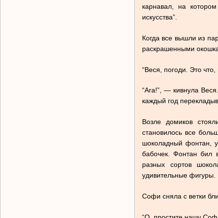
карнавал, на котором
искусства”.
Когда все вышли из па
раскрашенными окошками
“Веся, погоди. Это чт
“Ага!”, — кивнула Веся
каждый год перекладыв
Возле домиков стоял
становилось все боль
шоколадный фонтан, у
бабочек. Фонтан бил 
разных сортов шокол
удивительные фигуры.
Софи сняла с ветки бли
“О, простите нашу Соф