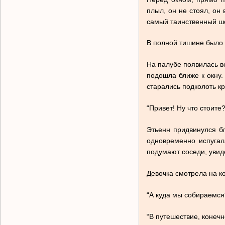
плыл, он не стоял, он
самый таинственный шо
В полной тишине было 
На палубе появилась в
подошла ближе к окну.
старались подколоть к
“Привет! Ну что стоите
Этьенн придвинулся б
одновременно испугала
подумают соседи, увид
Девочка смотрела на ко
“А куда мы собираемся?
“В путешествие, конечн