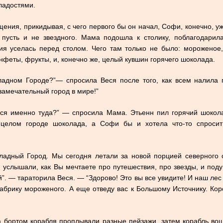
ладостями.
щения, прикидывая, с чего первого бы он начал, Софи, конечно, у
 пусть и не звездного. Мама подошла к столику, поблагодарил
ия уселась перед столом. Чего там только не было: мороженое,
нфеты, фрукты, и, конечно же, целый кувшин горячего шоколада.
адном Городе?”— спросила Веся после того, как всем налила 
замечательный город в мире!”
мся именно туда?” — спросила Мама. Этьенн пил горячий шокола
 целом городе шоколада, а Софи бы и хотела что-то спросит
ладный Город. Мы сегодня летали за новой порцией северного с
 услышали, как Вы мечтаете про путешествия, про звезды, и поду
й”. — тараторила Веся. — “Здорово! Это вы все увидите! И наш лес
абрику мороженого. А еще отведу вас к Большому Источнику. Кор
а бортом корабля проплывали разные пейзажи, затем корабль во