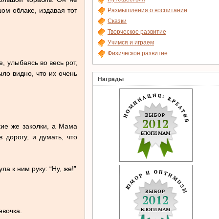
ом облаке, издавая тот
Размышления о воспитании
Сказки
Творческое развитие
Учимся и играем
Физическое развитие
, улыбаясь во весь рот,
ло видно, что их очень
Награды
ие же заколки, а Мама
 дорогу, и думать, что
а к ним руку: “Ну, же!”
евочка.