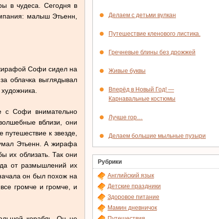
ры в чудеса. Сегодня в
Делаем с детьми вулкан
омпания: малыш Этьенн,
Путешествие кленового листика.
Гречневые блины без дрожжей
 жирафой Софи сидел на
Живые буквы
-за облачка выглядывал
Вперёд в Новый Год! —
 художника.
Карнавальные костюмы
те с Софи внимательно
Лучше гор…
волшебные вблизи, они
 путешествие к звезде,
Делаем большие мыльные пузыри
думал Этьенн. А жирафа
ы их облизать. Так они
Рубрики
гда от размышлений их
начала он был похож на
Английский язык
все громче и громче, и
Детские праздники
Здоровое питание
Мамин дневничок
ольшой корабль. Он не
Путешествия