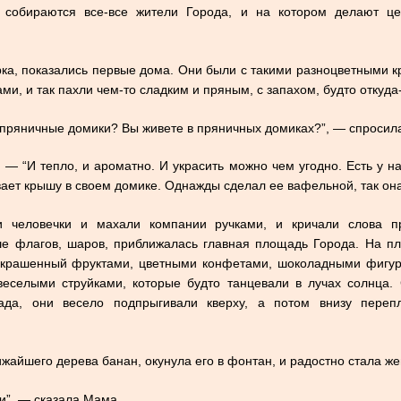
 собираются все-все жители Города, и на котором делают це
рка, показались первые дома. Они были с такими разноцветными 
, и так пахли чем-то сладким и пряным, с запахом, будто откуда-
о, пряничные домики? Вы живете в пряничных домиках?”, — спросил
. — “И тепло, и ароматно. И украсить можно чем угодно. Есть у на
ает крышу в своем домике. Однажды сделал ее вафельной, так она
и человечки и махали компании ручками, и кричали слова пр
ше флагов, шаров, приближалась главная площадь Города. На п
крашенный фруктами, цветными конфетами, шоколадными фигурк
веселыми струйками, которые будто танцевали в лучах солнца.
ада, они весело подпрыгивали кверху, а потом внизу перепл
жайшего дерева банан, окунула его в фонтан, и радостно стала же
и”, — сказала Мама.