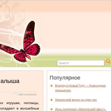
Популярное
 малыша
Вперёд в Новый Год! — Новогодние
украшения.
Add comments
Украинский венок за один час
х игрушки, питомцы,
попадают в волшебные
День рождения «Магический квест».