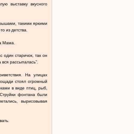
лую выставку вкусного
крышами, такими яркими
то из детства.
а Мама.
с один старичок, так он
 вся рассыпалась”.
иветствия. На улицах
лощади стоял огромный
ами в виде птиц, рыб,
 Струйки фонтана были
етались, вырисовывая
вать.