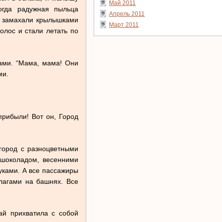
Май 2011
огда радужная пыльца
Апрель 2011
ро замахали крылышками
Март 2011
олос и стали летать по
ами. “Мама, мама! Они
ми.
прибыли! Вот он, Город
город с разноцветными
шоколадом, весенними
уками. А все пассажиры
лагами на башнях. Все
ай прихватила с собой