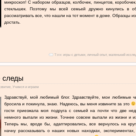
микроскоп! С набором образцов, колбочек, пинцетов, коробочек
стеклышек. Поэтому мы всей семьей дружно кинулись в об
рассматривать все, что нашли на тот момент в доме. Образцы и
достать.
Тэги:
игры с детьми
,
личный опыт
,
маленький иссле
 следы
азвитие
,
Учимся и играем
Здравствуй, мой любимый блог. Здравствуйте, мои любимые ч
бросила и покинула, знаю. Надеюсь, вы меня извините за это
гости приезжала моя подруга с семьей на почти что две не
немного выпали из жизни. Точнее совсем выпали из жизни и и
Теперь мы, вроде бы, адаптировались, все вернулось на кру
начну рассказывать о наших новых находках, эксперимента