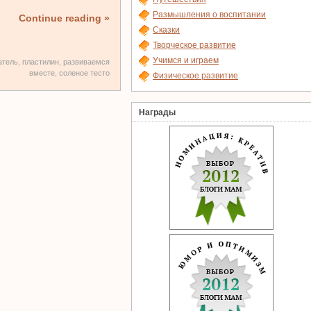
Размышления о воспитании
Continue reading »
Сказки
Творческое развитие
Учимся и играем
атель
,
пластилин
,
развиваемся
вместе
,
соленое тесто
Физическое развитие
Награды