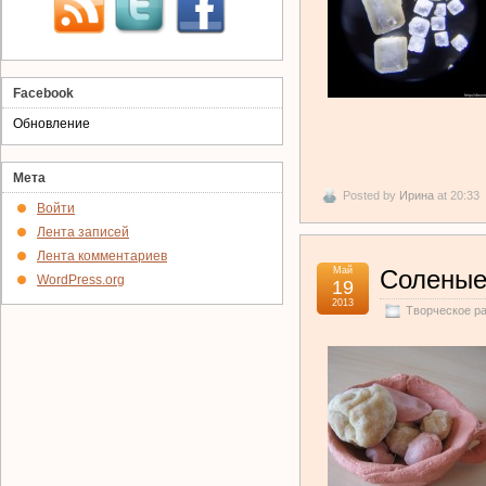
Facebook
Обновление
Мета
Posted by
Ирина
at 20:33
Войти
Лента записей
Лента комментариев
Май
Соленые
WordPress.org
19
2013
Творческое р