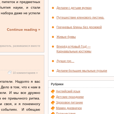
, пипеток и предметных
ъятия науки, и стали
Делаем с детьми вулкан
з набора даже не успели
Путешествие кленового листика.
Гречневые блины без дрожжей
Continue reading »
Живые буквы
дователь
,
развиваемся вместе
Вперёд в Новый Год! —
Карнавальные костюмы
Лучше гор…
Делаем большие мыльные пузыри
10 комментариев »
итатели. Надолго я вас
Рубрики
Дело в том, что к нам в
Английский язык
дели. И мы все дружно
Детские праздники
з ее привычного ритма.
Здоровое питание
ги своя, и я понемногу
Мамин дневничок
х, событиях. И обещаю
Путешествия