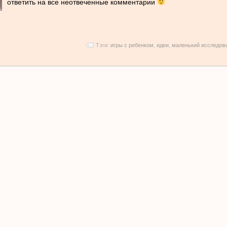
ответить на все неотвеченные комментарии
Тэги:
игры с ребенком
,
идеи
,
маленький исследов