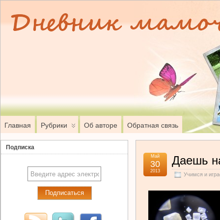
Главная
Рубрики
Об авторе
Обратная связь
Подписка
Май
Даешь н
30
2013
Учимся и игр