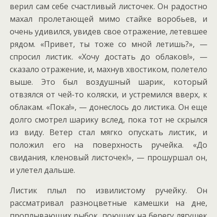
верил сам себе счастливый листочек. Он радостно
махал пролетающей мимо стайке воробьев, и
очень удивился, увидев свое отражение, летевшее
рядом. «Привет, ты тоже со мной летишь?», —
спросил листик. «Хочу достать до облаков!», —
сказало отражение, и, махнув хвостиком, полетело
выше. Это был воздушный шарик, который
отвзялся от чей-то коляски, и устремился вверх, к
облакам. «Пока!», — донеслось до листика. Он еще
долго смотрел шарику вслед, пока тот не скрылся
из виду. Ветер стал мягко опускать листик, и
положил его на поверхность ручейка. «До
свидания, кленовый листочек!», — прошуршал он,
и улетел дальше.
Листик плыл по извилистому ручейку. Он
рассматривал разноцветные камешки на дне,
проплывающих рыбок, поющих на берегу лягушек