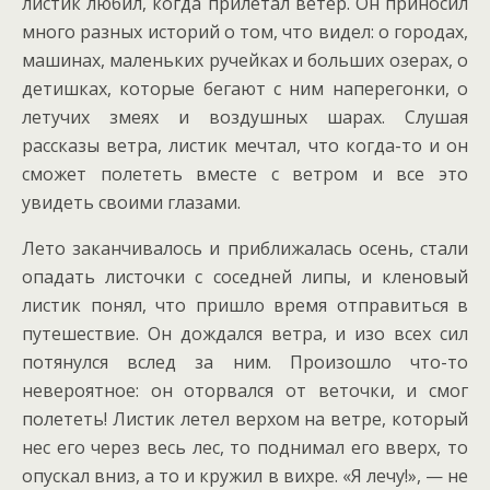
листик любил, когда прилетал ветер. Он приносил
много разных историй о том, что видел: о городах,
машинах, маленьких ручейках и больших озерах, о
детишках, которые бегают с ним наперегонки, о
летучих змеях и воздушных шарах. Слушая
рассказы ветра, листик мечтал, что когда-то и он
сможет полететь вместе с ветром и все это
увидеть своими глазами.
Лето заканчивалось и приближалась осень, стали
опадать листочки с соседней липы, и кленовый
листик понял, что пришло время отправиться в
путешествие. Он дождался ветра, и изо всех сил
потянулся вслед за ним. Произошло что-то
невероятное: он оторвался от веточки, и смог
полететь! Листик летел верхом на ветре, который
нес его через весь лес, то
поднимал его вверх, то
опускал вниз, а то и кружил в вихре
. «Я лечу!», — не