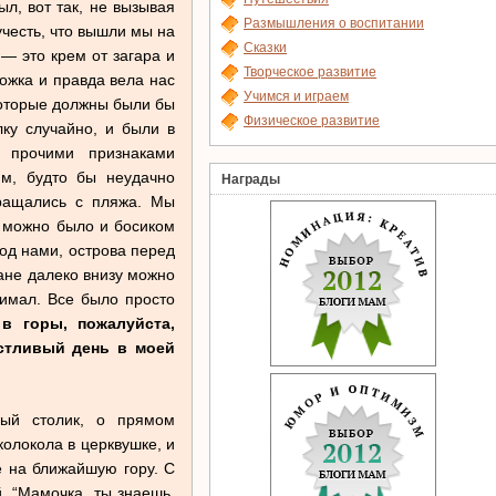
ыл, вот так, не вызывая
Размышления о воспитании
учесть, что вышли мы на
Сказки
 — это крем от загара и
Творческое развитие
ожка и правда вела нас
Учимся и играем
которые должны были бы
Физическое развитие
лку случайно, и были в
и прочими признаками
им, будто бы неудачно
Награды
вращались с пляжа. Мы
ы можно было и босиком
под нами, острова перед
ране далеко внизу можно
нимал. Все было просто
 в горы, пожалуйста,
астливый день в моей
ный столик, о прямом
колокола в церквушке, и
е на ближайшую гору. С
. “Мамочка, ты знаешь,