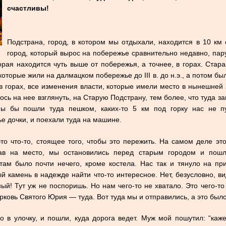
счастливы!
Подстрана, город, в котором мы отдыхали, находится в 10 км 
город, который вырос на побережье сравнительно недавно, пару
орая находится чуть выше от побережья, а точнее, в горах. Стар
которые жили на далмацком побережье до III в. до н.э., а потом б
в горах, все изменения власти, которые имели место в нынешней
ось на нее взглянуть, на Старую Подстрану, тем более, что туда з
Мы бы пошли туда пешком, каких-то 5 км под горку нас не п
е дочки, и поехали туда на машине.
о что-то, стоящее того, чтобы это пережить. На самом деле эт
ав на место, мы остановились перед старым городом и пошли
 там было почти нечего, кроме костела. Нас так и тянуло на п
й камень в надежде найти что-то интересное. Нет, безусловно, в
ый! Тут уж не поспоришь. Но нам чего-то не хватало. Это чего-то
ковь Святого Юрия — туда. Вот туда мы и отправились, а это было
 в улочку, и пошли, куда дорога ведет. Муж мой пошутил: “каже