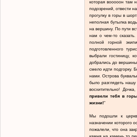
которая вооооон там н
подозрений, отвести на
прогулку в горы в шорт
неполная бутылка воды
на вершину. По пути в
нам о чем-то сказать
полной горной экипи
подготовленного тури
выбрали гостиницу, к
добрались до вершины 
смело идти подгорку. 
нами. Острова букваль
было разглядеть нашу 
восхитительно! Дочка
привели тебя в горы
жизни!
”
Мы подошли к церкву
назначении которого ос
пожалели, что она зак
камня на камень то пе