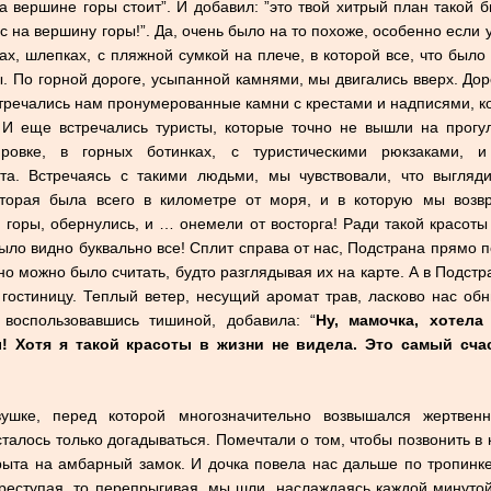
а вершине горы стоит”. И добавил: ”это твой хитрый план такой б
с на вершину горы!”. Да, очень было на то похоже, особенно если 
ах, шлепках, с пляжной сумкой на плече, в которой все, что было
. По горной дороге, усыпанной камнями, мы двигались вверх. Дор
стречались нам пронумерованные камни с крестами и надписями, 
. И еще встречались туристы, которые точно не вышли на прогу
ровке, в горных ботинках, с туристическими рюкзаками, 
ста. Встречаясь с такими людьми, мы чувствовали, что выгляд
оторая была всего в километре от моря, и в которую мы воз
горы, обернулись, и … онемели от восторга! Ради такой красот
Было видно буквально все! Сплит справа от нас, Подстрана прямо 
но можно было считать, будто разглядывая их на карте. А в Подст
гостиницу. Теплый ветер, несущий аромат трав, ласково нас об
, воспользовавшись тишиной, добавила: “
Ну, мамочка, хотела
! Хотя я такой красоты в жизни не видела. Это самый сч
шке, перед которой многозначительно возвышался жертвен
талось только догадываться. Помечтали о том, чтобы позвонить в 
рыта на амбарный замок. И дочка повела нас дальше по тропинк
реступая, то перепрыгивая, мы шли, наслаждаясь каждой минутой