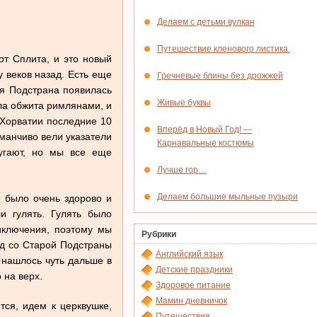
Делаем с детьми вулкан
Путешествие кленового листика.
от Сплита, и это новый
 веков назад. Есть еще
Гречневые блины без дрожжей
ая Подстрана появилась
Живые буквы
ыла обжита римлянами, и
 Хорватии последние 10
Вперёд в Новый Год! —
аманчиво вели указатели
Карнавальные костюмы
угают, но мы все еще
Лучше гор…
Делаем большие мыльные пузыри
о было очень здорово и
 гулять. Гулять было
риключения, поэтому мы
Рубрики
ид со Старой Подстраны
Английский язык
 нашлось чуть дальше в
Детские праздники
 на верх.
Здоровое питание
Мамин дневничок
тся, идем к церквушке,
Путешествия