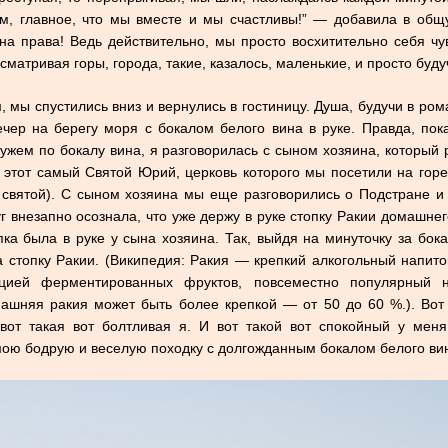
м, главное, что мы вместе и мы счастливы!” — добавила в общу
на права! Ведь действительно, мы просто восхитительно себя чув
сматривая горы, города, такие, казалось, маленькие, и просто буду
, мы спустились вниз и вернулись в гостиницу. Душа, будучи в ро
чер на берегу моря с бокалом белого вина в руке. Правда, пока
ужем по бокалу вина, я разговорилась с сыном хозяина, который р
 этот самый Святой Юрий, церковь которого мы посетили на горе,
и святой). С сыном хозяина мы еще разговорились о Подстране и 
уг внезапно осознала, что уже держу в руке стопку Ракии домашне
пка была в руке у сына хозяина. Так, выйдя на минуточку за бока
 стопку Ракии. (Википедия: Ракия — крепкий алкогольный напито
цией ферментированных фруктов, повсеместно популярный 
машняя ракия может быть более крепкой — от 50 до 60 %.). Вот
 вот такая вот болтливая я. И вот такой вот спокойный у мен
мою бодрую и веселую походку с долгожданным бокалом белого вин