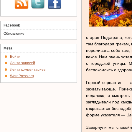
Facebook
Обновление
старая Подстрана, кот
там благодаря грекам, 
Мета
переживала себе там, 
веков. Нам очень хотел
Войти
с городской улицы. 
Лента записей
беспокоились о здоровь
Лента комментариев
WordPress.org
Горный серпантин — эт
захватывающе. Приех
недалеко, и смотреть
заглядывали под кажды
открывается бесподобн
форме указателя — Цер
Завернули мы спокойно