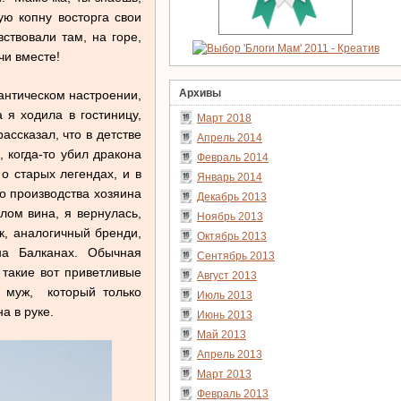
ю копну восторга свои
ствовали там, на горе,
чи вместе!
Архивы
мантическом настроении,
 я ходила в гостиницу,
Март 2018
ассказал, что в детстве
Апрель 2014
 когда-то убил дракона
Февраль 2014
о старых легендах, и в
Январь 2014
го производства хозяина
Декабрь 2013
лом вина, я вернулась,
Ноябрь 2013
к, аналогичный бренди,
Октябрь 2013
на Балканах. Обычная
Сентябрь 2013
 такие вот приветливые
Август 2013
я муж, который только
Июль 2013
а в руке.
Июнь 2013
Май 2013
Апрель 2013
Март 2013
Февраль 2013