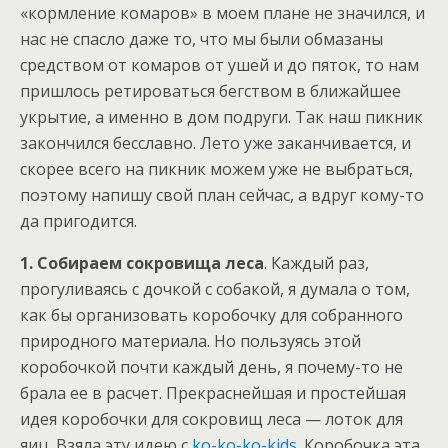
«кормление комаров» в моем плане не значился, и
нас не спасло даже то, что мы были обмазаны
средством от комаров от ушей и до пяток, то нам
пришлось ретироваться бегством в ближайшее
укрытие, а именно в дом подруги. Так наш пикник
закончился бесславно. Лето уже заканчивается, и
скорее всего на пикник можем уже не выбраться,
поэтому напишу свой план сейчас, а вдруг кому-то
да пригодится.
1. Собираем сокровища леса
. Каждый раз,
прогуливаясь с дочкой с собакой, я думала о том,
как бы организовать коробочку для собранного
природного материала. Но пользуясь этой
коробочкой почти каждый день, я почему-то не
брала ее в расчет. Прекраснейшая и простейшая
идея коробочки для сокровищ леса — лоток для
яиц. Взяла эту идею с
ko-ko-ko-kids
. Коробочка эта