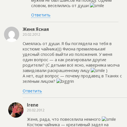
мужем не был шансов на победу. Одним
словом, веселились от души
Ответить
Женя Ясная
20.02.2012
Смеялась от души. Я бы поглядела на тебя в
костюме чайника))) Фиона премиленькая!
удесный способ выйти из положения. У меня
один вопрос — а как реагировали другие
родители? (С детьми всё ясно, наверняка молча
завидовали раскрашенному лицу
)
А нет, ещё вопрос — почему продавец в Тканях с
зелёным лицом?
Ответить
Irene
20.02.2012
Женя, рада, что повеселила немного
Костюм чайника — креативный задел на