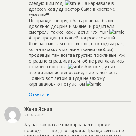
следующий год.
На карнавале в
детском саду директор была в костюме
сумочки!!!
По правде говоря, оба карнавала были
довольно добрые и милые, и родители
смотрели также, как и дети: "Ух, ты!"
А про продавца тканей вопрос сложный.
Я не частый там посетитель, но каждый раз,
когда захожу в магазин тканей (любой),
продавцы там всегда грустно-тоскливые. Аж
страшно спрашивать, чтоб не расплакались
от моего вопроса
А может, у них
всегда зимняя депрессия, к лету легчает.
Только вот летом я туда не захожу —
карнавалов-то нету летом
Ответить
Женя Ясная
21.02.2012
А у нас как раз летом карнавал в городе
проводят — ко дню города. Правда сейчас не