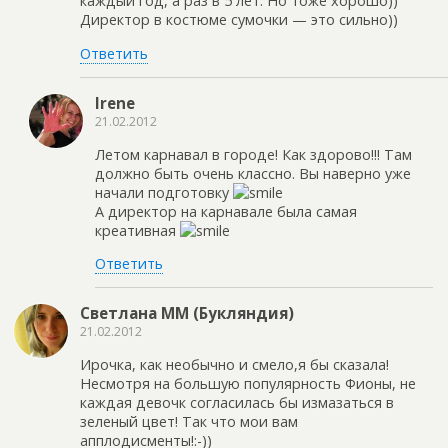
каждый год, а раз в 5 лет. Но тоже хорошо))
Директор в костюме сумочки — это сильно))
Ответить
Irene
21.02.2012
Летом карнавал в городе! Как здорово!!! Там
должно быть очень классно. Вы наверно уже
начали подготовку
А директор на карнавале была самая
креативная
Ответить
Светлана ММ (Букляндия)
21.02.2012
Ирочка, как необычно и смело,я бы сказала!
Несмотря на большую популярность Фионы, не
каждая девочк согласилась бы измазаться в
зеленый цвет! Так что мои вам
апплодисменты!:-))